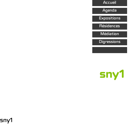
Aller au
Accueil
contenu
principal
Agenda
Expositions
Résidences
Médiation
Digressions
sny1
sny1