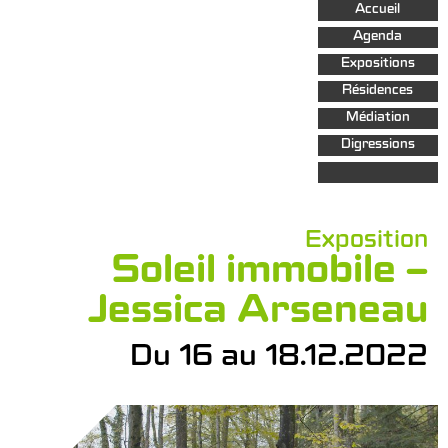
Aller au
Accueil
contenu
principal
Agenda
Expositions
Résidences
Médiation
Digressions
Exposition
Soleil immobile –
Jessica Arseneau
Du 16 au 18.12.2022