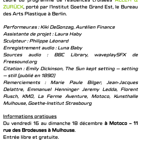
cadre du programme de résidences croisées
ALLER &
ZURÜCK
, porté par l’Institut Goethe Grand Est, le Bureau
des Arts Plastique à Berlin.
Performeur.es : Kiki DeGonzag, Aurélien Finance
Assistante de projet : Laura Haby
Sculpteur : Philippe Léonard
Enregistrement audio : Luna Baby
Sources audio : BBC Library, waveplaySFX de
Freesound.org
Citation : Emily Dickinson, The Sun kept setting — setting
— still (publié en 1890)
Remerciements : Marie Paule Bilger, Jean-Jacques
Delattre, Emmanuel Henninger Jeremy Ledda, Florent
Rusch, KM0, La Ferme Aventure, Motoco, Kunsthalle
Mulhouse, Goethe-Institut Strasbourg
Informations pratiques
Du vendredi 16 au dimanche 18 décembre
à Motoco – 11
rue des Brodeuses à Mulhouse
.
Entrée libre et gratuite.