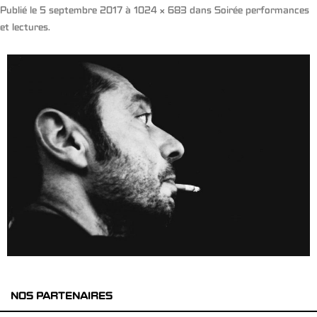
Publié le
5 septembre 2017
à
1024 × 683
dans
Soirée performances
et lectures
.
NOS PARTENAIRES