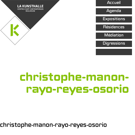
Aller au
Accueil
contenu
principal
Agenda
Expositions
Résidences
Médiation
Digressions
christophe-manon-
rayo-reyes-osorio
christophe-manon-rayo-reyes-osorio