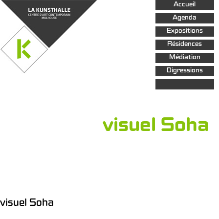
Aller au
Accueil
contenu
principal
Agenda
Expositions
Résidences
Médiation
Digressions
visuel Soha
visuel Soha