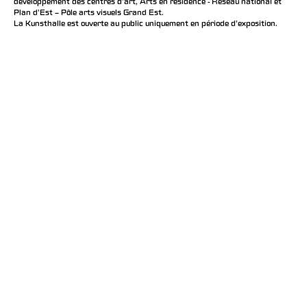
développement des centres d'art, Arts en résidence - Réseau national et
Plan d’Est – Pôle arts visuels Grand Est.
La Kunsthalle est ouverte au public uniquement en période d'exposition.