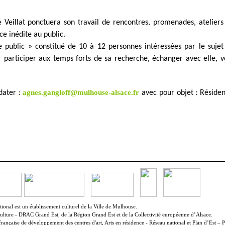
e Veillat ponctuera son travail de rencontres, promenades, ateliers
e inédite au public.
e public » constitué de 10 à 12 personnes intéressées par le sujet
 participer aux temps forts de sa recherche, échanger avec elle, v
agnes.gangloff@mulhouse-alsace.fr
dater :
avec pour objet : Réside
onal est un établissement culturel de la Ville de Mulhouse.
Culture - DRAC Grand Est, de la Région Grand Est et de la Collectivité européenne d’Alsace.
française de développement des centres d'art, Arts en résidence - Réseau national et Plan d’Est – P