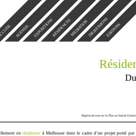
DIGRESSIONS
EXPOSITIONS
RÉSIDENCES
MÉDIATION
EDITIONS
CCUEIL
AGENDA
Résiden
Du
Repères de crue sur la Thur au Sud de Colmar
uellement en
résidence
à Mulhouse dans le cadre d’un projet porté par