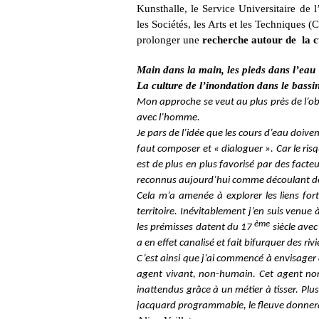
Kunsthalle, le Service Universitaire de
les Sociétés, les Arts et les Techniques 
prolonger une
recherche autour de
la c
Main dans la main, les pieds dans l’eau
La culture de l’inondation dans le bass
Mon approche se veut au plus près de l’objet
avec l’homme.
Je pars de l’idée que les cours d’eau doiv
faut composer et « dialoguer ». Car le risqu
est de plus en plus favorisé par des fact
reconnus aujourd’hui comme découlant de
Cela m’a amenée à explorer les liens fort
territoire. Inévitablement j’en suis venue
ème
les prémisses datent du 17
siècle avec
a en effet canalisé et fait bifurquer des ri
C’est ainsi que j’ai commencé à envisager
agent vivant, non-humain. Cet agent non
inattendus grâce à un métier à tisser. P
jacquard programmable, le fleuve donnera vi