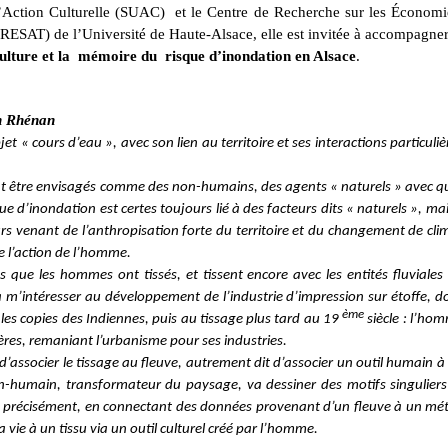
 l’Action Culturelle (SUAC) et le Centre de Recherche sur les Économi
(CRESAT) de l’Université de Haute-Alsace, elle est invitée à accompagner
ulture et la
mémoire du
risque d’inondation en Alsace
.
in Rhénan
 « cours d’eau », avec son lien au territoire et ses interactions particuliè
ent être envisagés comme des non-humains, des agents « naturels » avec qui
e d’inondation est certes toujours lié à des facteurs dits « naturels », mais
eurs venant de l’anthropisation forte du territoire et du changement de cli
 l’action de l’homme.
s que les hommes ont tissés, et tissent encore avec les entités fluviales
 à m’intéresser au développement de l’industrie d’impression sur étoffe, d
ème
 les copies des Indiennes, puis au tissage plus tard au 19
siècle : l’ho
vières, remaniant l’urbanisme pour ses industries.
 d’associer le tissage au fleuve, autrement dit d’associer un outil humain à
-humain, transformateur du paysage, va dessiner des motifs singuliers
lus précisément, en connectant des données provenant d’un fleuve à un mét
e à un tissu via un outil culturel créé par l’homme.