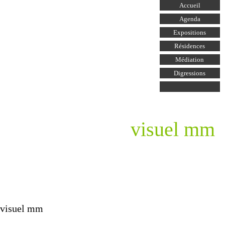
Aller au
Accueil
contenu
principal
Agenda
Expositions
Résidences
Médiation
Digressions
visuel mm
visuel mm