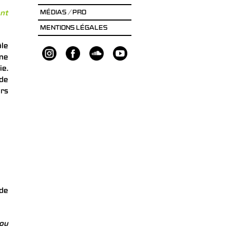
nt
MÉDIAS / PRO
MENTIONS LÉGALES
ôle
une
ie.
de
urs
 de
 ou