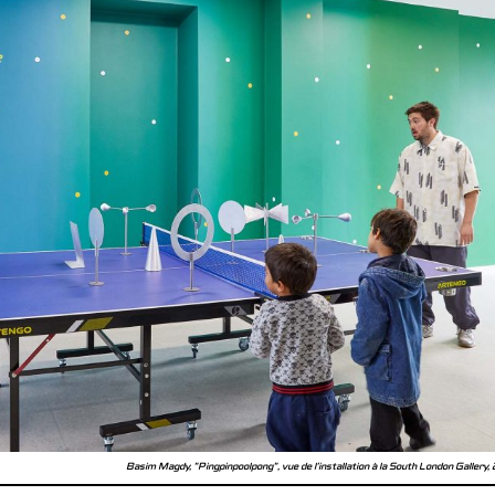
Basim Magdy, "Pingpinpoolpong", vue de l'installation à la South London Gallery,