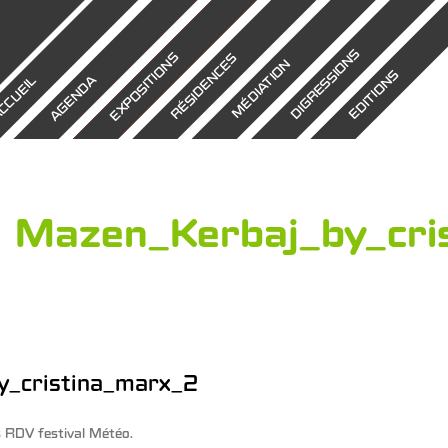
DIGRESSIONS
EXPOSITIONS
RÉSIDENCES
MÉDIATION
EDITIONS
AGENDA
CCUEIL
Mazen_Kerbaj_by_cri
y_cristina_marx_2
s
RDV festival Météo
.