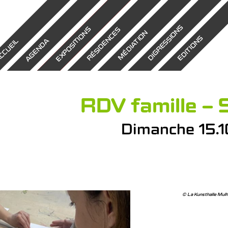
DIGRESSIONS
EXPOSITIONS
RÉSIDENCES
MÉDIATION
EDITIONS
AGENDA
CCUEIL
RDV famille – 
Dimanche 15.1
© La Kunsthalle Mul