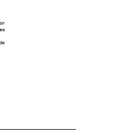
oir
es
de