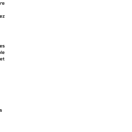
ère
tez
es
le
 et
s