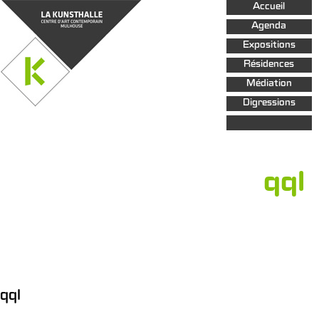
Aller au
Accueil
contenu
principal
Agenda
Expositions
Résidences
Médiation
Digressions
qql
qql