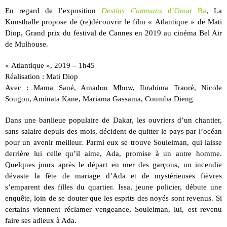
En regard de l’exposition
Destins Communs
d’Omar Ba
, La
Kunsthalle propose de (re)découvrir le film « Atlantique » de Mati
Diop, Grand prix du festival de Cannes en 2019 au cinéma Bel Air
de Mulhouse.
« Atlantique », 2019 – 1h45
Réalisation : Mati Diop
Avec : Mama Sané, Amadou Mbow, Ibrahima Traoré, Nicole
Sougou, Aminata Kane, Mariama Gassama, Coumba Dieng
Dans une banlieue populaire de Dakar, les ouvriers d’un chantier,
sans salaire depuis des mois, décident de quitter le pays par l’océan
pour un avenir meilleur. Parmi eux se trouve Souleiman, qui laisse
derrière lui celle qu’il aime, Ada, promise à un autre homme.
Quelques jours après le départ en mer des garçons, un incendie
dévaste la fête de mariage d’Ada et de mystérieuses fièvres
s’emparent des filles du quartier. Issa, jeune policier, débute une
enquête, loin de se douter que les esprits des noyés sont revenus. Si
certains viennent réclamer vengeance, Souleiman, lui, est revenu
faire ses adieux à Ada.