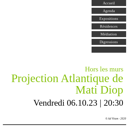
Aller au
Accueil
contenu
principal
Agenda
Expositions
Résidences
Médiation
Digressions
Hors les murs
Projection Atlantique de
Mati Diop
Vendredi 06.10.23 | 20:30
© Ad Vitam - 2020