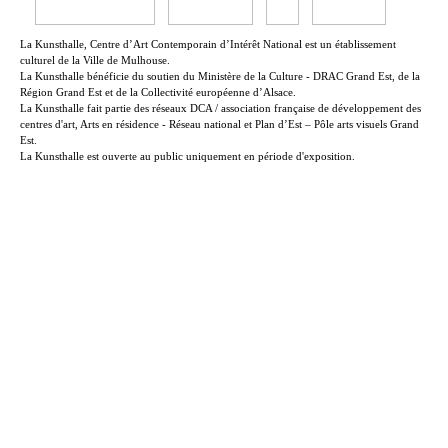
La Kunsthalle, Centre d’Art Contemporain d’Intérêt National est un établissement
culturel de la Ville de Mulhouse.
La Kunsthalle bénéficie du soutien du Ministère de la Culture - DRAC Grand Est, de la
Région Grand Est et de la Collectivité européenne d’Alsace.
La Kunsthalle fait partie des réseaux DCA / association française de développement des
centres d'art, Arts en résidence - Réseau national et Plan d’Est – Pôle arts visuels Grand
Est.
La Kunsthalle est ouverte au public uniquement en période d'exposition.