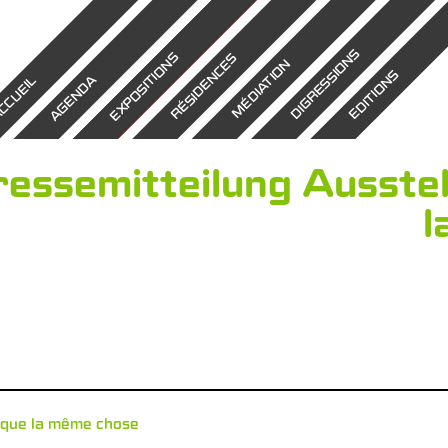
DIGRESSIONS
EXPOSITIONS
RÉSIDENCES
MÉDIATION
EDITIONS
AGENDA
CCUEIL
ressemitteilung Ausste
l
sque la même chose