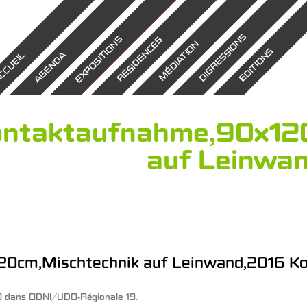
DIGRESSIONS
EXPOSITIONS
RÉSIDENCES
MÉDIATION
EDITIONS
AGENDA
CCUEIL
ntaktaufnahme,90x12
auf Leinwa
0cm,Mischtechnik auf Leinwand,2016 Ko
0
dans
ODNI/UDO-Régionale 19
.