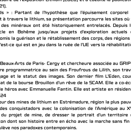
saire de l’exposition Lithium (2020) et a coédité la publicat
21).
s » : Partant de l’hypothèse que l’épuisement corporel 
 à travers le lithium, sa présentation parcourra les sites où
re des minéraux ont été historiquement entrelacés. Depuis 
cle en Bohême jusqu’aux projets d’exploration actuels 
romis la guérison et le rétablissement des corps, des régions
st-ce qui est en jeu dans la ruée de l’UE vers la réhabilitat
Beaux-Arts de Paris- Cergy et chercheure associée au GRIP
re programmatrice au sein des Froufrous de Lilith, son trav
gage et le statut des images. Son dernier film L’Eden, cou
t de la bourse Brouillon d’un rêve de la SCAM. Elle a co-éc
 le héros avec Emmanuelle Fantin. Elle est artiste en réside
-24
our des mines de lithium en Estrémadure, région la plus pau
des conquistadors avec la colonisation de l’Amérique au 
t du projet de mine, de dresser le portrait d’un territoire
çon dont son histoire entre en écho avec la marche sans fin
oulève nos paradoxes contemporains.