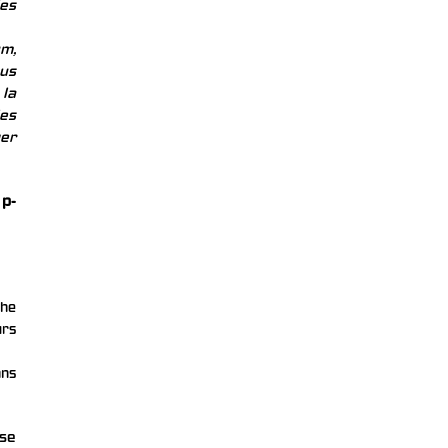
les
um,
us
 la
ies
ger
p-
che
urs
ans
se