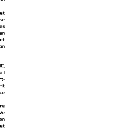
ion
et
 se
les
en
 et
ion
IC,
ail
rt-
rit
nce
vre
XVe
 en
 et