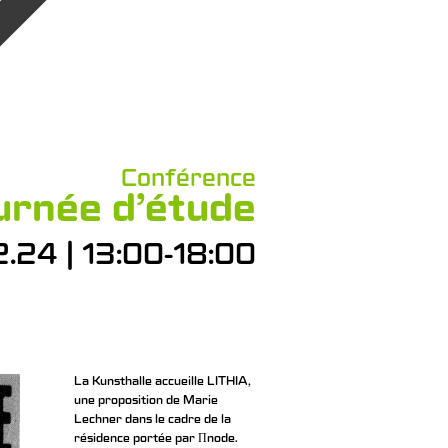
Conférence
urnée d’étude
.24 | 13:00-18:00
La Kunsthalle accueille LITHIA,
une proposition de Marie
Lechner dans le cadre de la
résidence portée par Πnode.