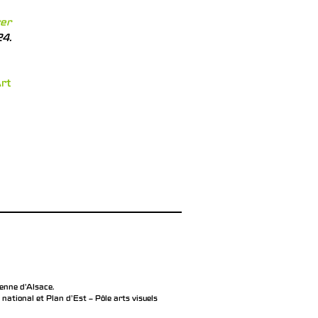
er
4.
rt
éenne d’Alsace.
ational et Plan d’Est – Pôle arts visuels