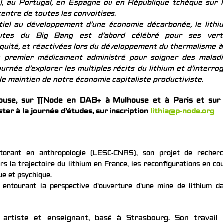
e), au Portugal, en Espagne ou en République tchèque sur 
entre de toutes les convoitises.
tiel au développement d’une économie décarbonée, le lithi
utes du Big Bang est d’abord célébré pour ses vert
quité, et réactivées lors du développement du thermalisme à
 le premier médicament administré pour soigner des malad
journée d’explorer les multiples récits du lithium et d’interro
 le maintien de notre économie capitaliste productiviste.
house, sur ∏Node en DAB+ à Mulhouse et à Paris et sur 
ster à la journée d’études, sur inscription
lithia@p-node.org
torant en anthropologie (LESC-CNRS), son projet de recher
rs la trajectoire du lithium en France, les reconfigurations en co
ue et psychique.
 entourant la perspective d’ouverture d’une mine de lithium d
 artiste et enseignant, basé à Strasbourg. Son travail 