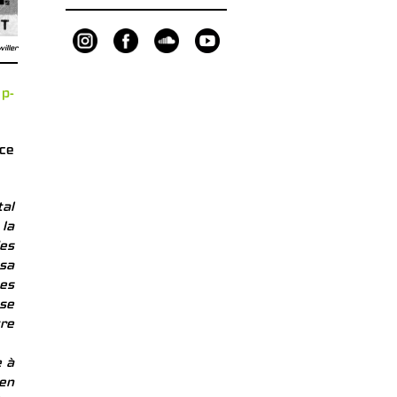
iller
r
p-
nce
tal
 la
des
 sa
nes
se
tre
e à
 en