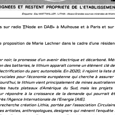
Étiquette - Eau WATTWILLER / LITHIA - Alsace Grandes sources minérales de Wattw
s sur radio ∏Node en DAB+ à Mulhouse et à Paris et su
ne proposition de Marie Lechner dans le cadre d’une réside
’or noir, la promesse d’un avenir électrique et décarboné. Mé
ion des batteries, le lithium apparaît comme un élément clé de
lectrification du parc automobile. En 2020, il rejoint la liste 
ruciales pour l’économie européenne qui cherche à assurer
urd’hui, le lithium vient principalement de mines australien
 des hauts plateaux d’Amérique du Sud, mais les projets 
ur répondre à la croissance de la demande qui pourrait ê
rès l’Agence Internationale de l’Energie (AIE).
echerche création Lithia, portée par l’association Circulair
s artistes, anthropologues, designers qui mènent l’enquête