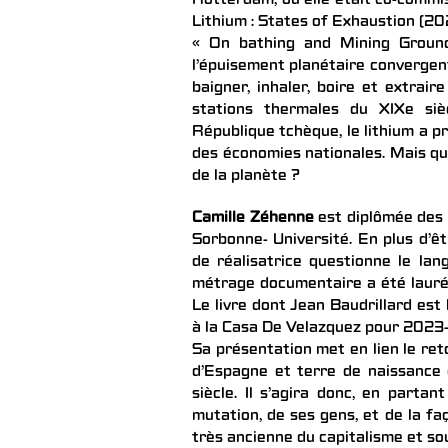
Rotterdam, où elle était co-commis
Lithium : States of Exhaustion (20
« On bathing and Mining Ground
l’épuisement planétaire convergent
baigner, inhaler, boire et extrai
stations thermales du XIXe siè
République tchèque, le lithium a p
des économies nationales. Mais qu’e
de la planète ?
Camille Zéhenne
est diplômée des 
Sorbonne- Université. En plus d’êt
de réalisatrice questionne le lan
métrage documentaire a été lauréa
Le livre dont Jean Baudrillard est
à la Casa De Velazquez pour 2023
Sa présentation met en lien le ret
d’Espagne et terre de naissance 
siècle. Il s’agira donc, en partan
mutation, de ses gens, et de la fa
très ancienne du capitalisme et s