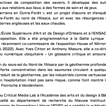
ectives de composition des savoirs. Il développe des out
s aux relations aux lieux, à des formes de soin et de jeux.
errains en Outre-Forêt », est un projet d’œuvre et d’enqu
re-Forêt au nord de l’Alsace, sur et avec les résurgences
 terres argileuses et les eaux chaudes.
’École Supérieure d’Art et de Design d’Orléans et à l’ENSA
exposition. Elle a été programmatrice à la Gaîté Lyrique
té récemment co-commissaire de l’exposition House of Mirror
2022). Avec Yves Citton et Anthony Masure, elle a co-dir
du numérique ubiquitaire – Un glossaire critique et amour
n du sous-sol du Nord de l’Alsace par la géothermie profond
 forte concentration dans les saumures circulant à quelq
produit de la géothermie, par les industriels comme vertueuse
n l’exploitation n’est pas sans risque, comme l’ont montré 
e Fonroche à Vendenheim.
u Critical Media Lab à l’Académie des arts et du design à Bâ
vaillé au département de recherche du Nieuwe Instituut