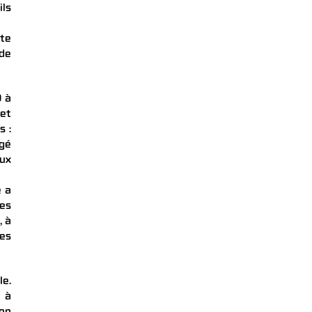
ils
ête
 de
D à
 et
s :
igé
eux
e a
ues
, à
les
le.
 à