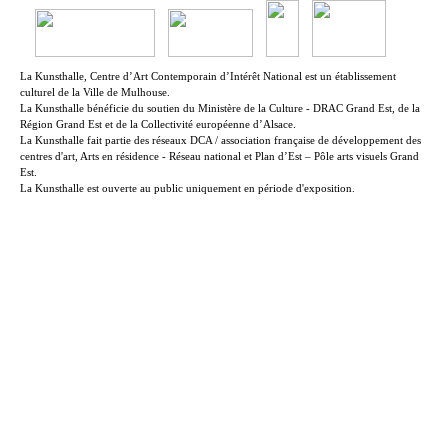
La Kunsthalle, Centre d’Art Contemporain d’Intérêt National est un établissement
culturel de la Ville de Mulhouse.
La Kunsthalle bénéficie du soutien du Ministère de la Culture - DRAC Grand Est, de la
Région Grand Est et de la Collectivité européenne d’Alsace.
La Kunsthalle fait partie des réseaux DCA / association française de développement des
centres d'art, Arts en résidence - Réseau national et Plan d’Est – Pôle arts visuels Grand
Est.
La Kunsthalle est ouverte au public uniquement en période d'exposition.