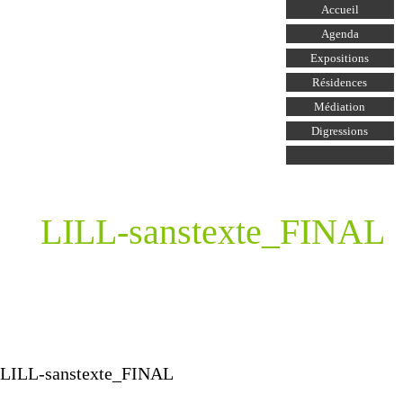
Aller au
Accueil
contenu
principal
Agenda
Expositions
Résidences
Médiation
Digressions
LILL-sanstexte_FINAL
LILL-sanstexte_FINAL