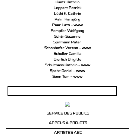
Kuntz Kathrin
Leppert Patrick
Lüthi K. Cathrin
Palm Hansjörg
Peer Leta –
www
Rempfer Wolfgang
Schär Suzanne
Spillmann Peter
Schönhofer Verena –
www
Schuller Camilla
Gierlich Brigitte
Schulthess Kathrin –
www
Spehr Daniel –
www
Senn Tom –
www
Rechercher :
SERVICE DES PUBLICS
APPELS À PROJETS
ARTISTES ABC