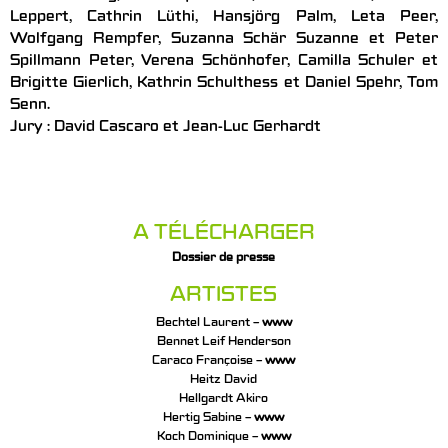
Leppert, Cathrin Lüthi, Hansjörg Palm, Leta Peer,
Wolfgang Rempfer, Suzanna Schär Suzanne et Peter
Spillmann Peter, Verena Schönhofer, Camilla Schuler et
Brigitte Gierlich, Kathrin Schulthess et Daniel Spehr, Tom
Senn.
Jury : David Cascaro et Jean-Luc Gerhardt
A TÉLÉCHARGER
Dossier de presse
ARTISTES
Bechtel Laurent –
www
Bennet Leif Henderson
Caraco Françoise –
www
Heitz David
Hellgardt Akiro
Hertig Sabine –
www
Koch Dominique –
www