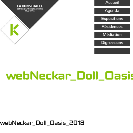
Aller au
Accueil
contenu
principal
Agenda
Expositions
Résidences
Médiation
Digressions
webNeckar_Doll_Oas
webNeckar_Doll_Oasis_2018