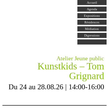
Aller au
Accueil
contenu
principal
Agenda
Expositions
Résidences
Médiation
Digressions
Atelier Jeune public
Kunstkids – Tom
Grignard
Du 24 au 28.08.26 | 14:00-16:00