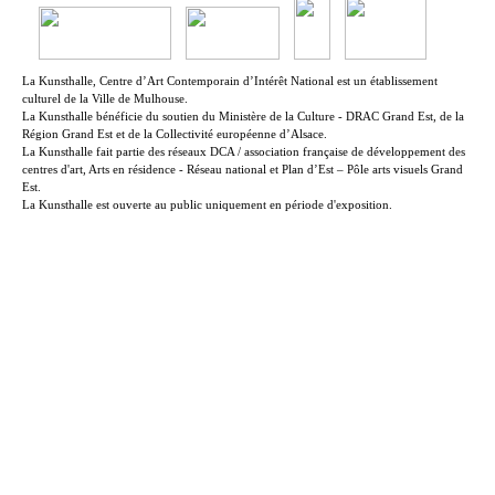
La Kunsthalle, Centre d’Art Contemporain d’Intérêt National est un établissement
culturel de la Ville de Mulhouse.
La Kunsthalle bénéficie du soutien du Ministère de la Culture - DRAC Grand Est, de la
Région Grand Est et de la Collectivité européenne d’Alsace.
La Kunsthalle fait partie des réseaux DCA / association française de développement des
centres d'art, Arts en résidence - Réseau national et Plan d’Est – Pôle arts visuels Grand
Est.
La Kunsthalle est ouverte au public uniquement en période d'exposition.