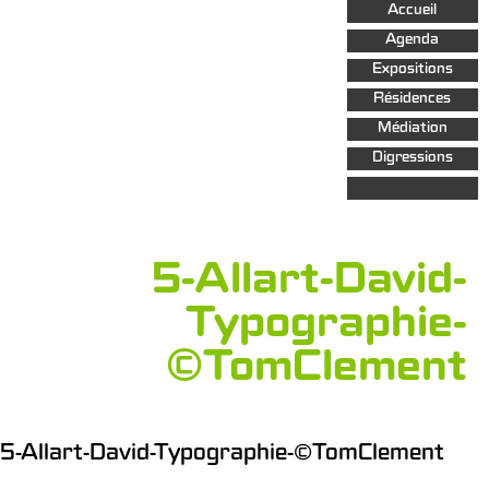
Aller au
Accueil
contenu
principal
Agenda
Expositions
Résidences
Médiation
Digressions
5-Allart-David-
Typographie-
©TomClement
5-Allart-David-Typographie-©TomClement