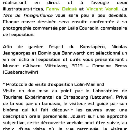
réaliseront en direct et à l’aveugle deux
illustrateurs·trices,
Fanny Delqué
et
Vincent Vanoli
,
La
fête de l’insignifiance
vous sera peu à peu dévoilée.
Chaque œuvre dessinée sera ensuite confrontée à sa
photographie commentée par Leïla Couradin, commissaire
de l’exposition.
Afin de garder l’esprit du Kunstapéro, Nicolas
Jeangeorges et Dominique Bannwarth ont sélectionné un
vin en écho à l’exposition et qu’ils vous présenteront :
Muscat d’Alsace Mittelweg, 2019 – Domaine Gross
(Gueberschwihr)
* Protocole de visite d’exposition Colin-Maillard
Visite en duo mise au point par le Laboratoire de
Tourisme Expérimental de Strasbourg (Latourex). Privé
de la vue par un bandeau, le visiteur est guidé par son
binôme qui lui fait découvrir les œuvres avec une
description orale personnelle. Jouant sur une approche
subjective, cette découverte verbale peut être suivie, au
choix, d’une visite où, la vue retrouvée, le visiteur