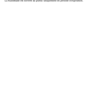
La Kunsthalle est ouverte au public uniquement en période d'exposition.