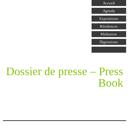
Aller au
Accueil
contenu
principal
Agenda
Expositions
Résidences
Médiation
Digressions
Dossier de presse – Press
Book