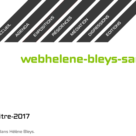
DIGRESSIONS
EXPOSITIONS
RÉSIDENCES
MÉDIATION
EDITIONS
AGENDA
CCUEIL
webhelene-bleys-sa
itre-2017
dans
Hélène Bleys
.