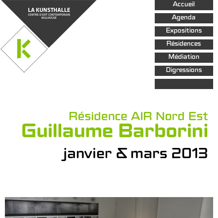
Aller au
Accueil
contenu
principal
Agenda
Expositions
Résidences
Médiation
Digressions
Résidence AIR Nord Est
Guillaume Barborini
janvier & mars 2013