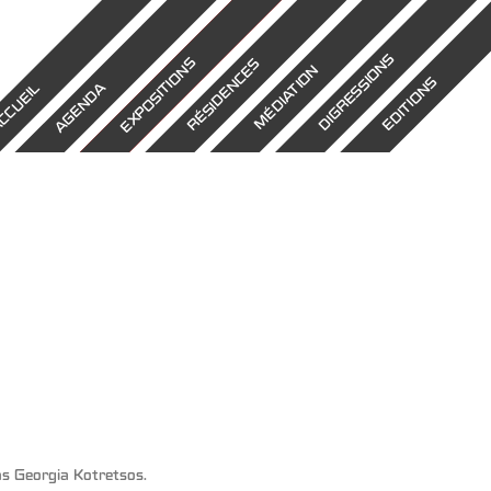
DIGRESSIONS
EXPOSITIONS
RÉSIDENCES
MÉDIATION
EDITIONS
AGENDA
CCUEIL
ns
Georgia Kotretsos
.