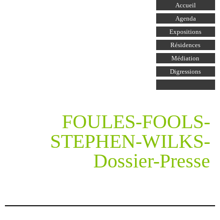
Aller au
Accueil
contenu
principal
Agenda
Expositions
Résidences
Médiation
Digressions
FOULES-FOOLS-
STEPHEN-WILKS-
Dossier-Presse