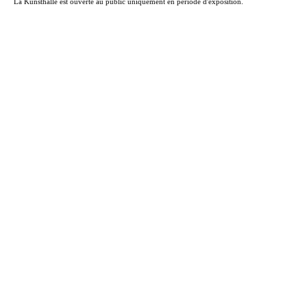
La Kunsthalle est ouverte au public uniquement en période d'exposition.