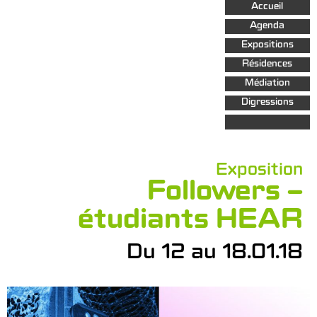
Aller au
Accueil
contenu
principal
Agenda
Expositions
Résidences
Médiation
Digressions
Exposition
Followers –
étudiants HEAR
Du 12 au 18.01.18