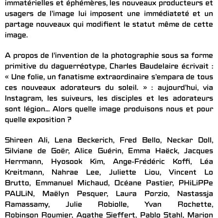
immatérielles et éphémères, les nouveaux producteurs et
usagers de l’image lui imposent une immédiateté et un
partage nouveaux qui modifient le statut même de cette
image.
A propos de l’invention de la photographie sous sa forme
primitive du daguerréotype, Charles Baudelaire écrivait :
« Une folie, un fanatisme extraordinaire s’empara de tous
ces nouveaux adorateurs du soleil. » : aujourd’hui, via
Instagram, les suiveurs, les disciples et les adorateurs
sont légion… Alors quelle image produisons nous et pour
quelle exposition ?
Shireen Ali, Lena Beckerich, Fred Bello, Neckar Doll,
Silviane de Goër, Alice Guérin, Emma Haëck, Jacques
Herrmann, Hyosook Kim, Ange-Frédéric Koffi, Léa
Kreitmann, Nahrae Lee, Juliette Liou, Vincent Lo
Brutto, Emmanuel Michaud, Océane Pastier, PHiLiPPe
PAULiN, Maëlyn Pesquer, Laura Porzio, Nastassja
Ramassamy, Julie Robiolle, Yvan Rochette,
Robinson Roumier, Agathe Sieffert, Pablo Stahl, Marion