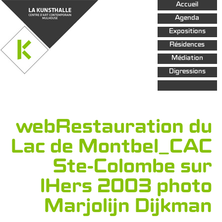
Aller au
Accueil
contenu
principal
Agenda
Expositions
Résidences
Médiation
Digressions
webRestauration du
Lac de Montbel_CAC
Ste-Colombe sur
lHers 2003 photo
Marjolijn Dijkman