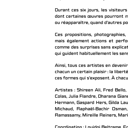
Durant ces six jours, les visiteu
dont certaines œuvres pourront mig
ou réapparaître, quand d’autres po
Ces propositions, photographies, pe
mais également actions et perfor
comme des surprises sans explicat
qui guident habituellement les sens
Ainsi, tous ces artistes en deven
chacun un certain plaisir : la libe
ces formes qui s’exposent. À chacu
Artistes : Shireen Ali, Fred Bell
Colas, Julia Flandre, Dharana Gian
Hermann, Gaspard Hers, Gilda Lauc
Michaud, Raphaël-Bachir Osman,
Ramassamy, Mireille Reiners, Mari
Coordination : Louidgi Beltrame, E