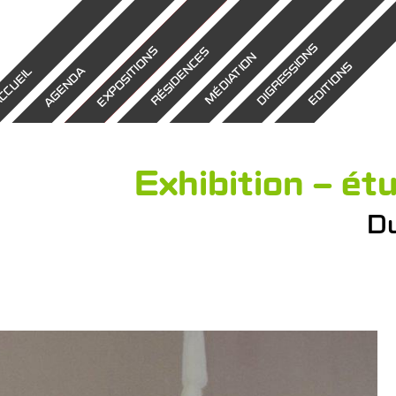
DIGRESSIONS
EXPOSITIONS
RÉSIDENCES
MÉDIATION
EDITIONS
AGENDA
CCUEIL
Exhibition – é
Du