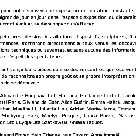
rs pourront découvrir une exposition en mutation constante,
rer de jour en jour dans l’espace d’exposition, ou disparaî
urront évoluer, se développer ou s’effacer.
intures, dessins, installations, dispositifs, sculptures, fil
mances, s’offriront directement à ceux venus les découvr
ions techniques ou savantes, et sans aucune des informati
 et l’esprit des spectateurs.
ir ont conçu leurs pièces comme des rencontres qui réserven
rté de reconnaître son propre goût et sa propre interprétation
n de se découvrir.
o, Alexandre Bouphavichith Rattana, Guillaume Cochet, Carol
etti Peris, Silviane de Goër, Alice Guérin, Emma Haëck, Jacq
her, Maeline Li, Juliette Liou, Adrien Marie-Hardy, Emman
 Shohyung Park, Maëlyn Pesquer, Laura Porzio, Nastass
on Stoll, Lydja-Uta Szatkowski, Amalia Taquet.
douard Boyer, Yvan Etienne, Ivan Fayard, Anne Immelé.