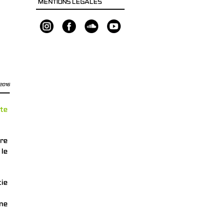
MENTIONS LÉGALES
 2016
te
tre
 le
tie
une