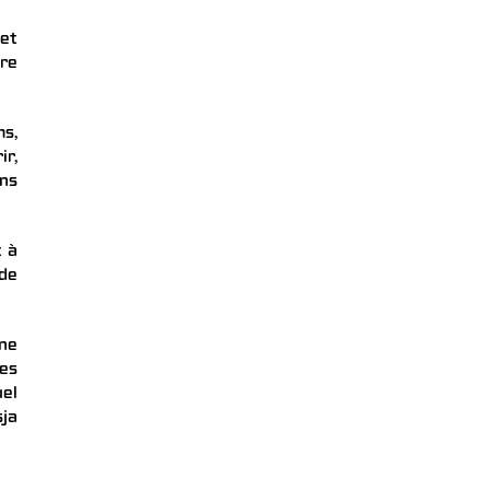
 et
tre
ms,
ir,
ons
t à
 de
ine
ues
uel
ja