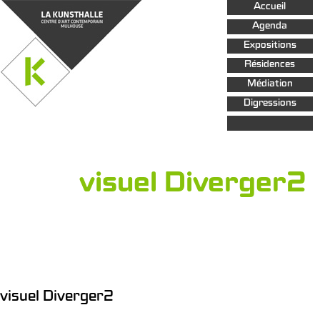
Aller au
Accueil
contenu
principal
Agenda
Expositions
Résidences
Médiation
Digressions
visuel Diverger2
visuel Diverger2