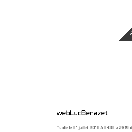
A
webLucBenazet
Publié le
31 juillet 2018
à
3483 × 2619
d