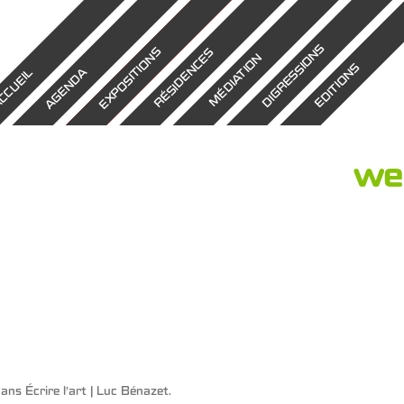
DIGRESSIONS
EXPOSITIONS
RÉSIDENCES
MÉDIATION
EDITIONS
AGENDA
CCUEIL
we
ans
Écrire l’art | Luc Bénazet
.