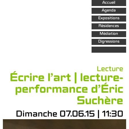
Aller au
Accueil
contenu
principal
Agenda
Expositions
Résidences
Médiation
Digressions
Lecture
Écrire l’art | lecture-
performance d’Éric
Suchère
Dimanche 07.06.15 | 11:30