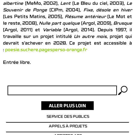
albertine
(MeMo, 2002),
Lent
(Le Bleu du ciel, 2003),
Le
Souvenir de Ponge
(CIPm, 2004),
Fixe, désole en hiver
(Les Petits Matins, 2005),
Résume antérieur
(Le Mot et
le reste, 2008),
Nulle part quelque
(Argol, 2009),
Brusque
(Argol, 2011) et
Variable
(Argol, 2014). Depuis 1997, il
travaille sur un projet intitulé
Un autre mois
, projet qui
devrait s’achever en 2028. Ce projet est accessible à
:
poesie.suchere.pagesperso-orange.fr
Entrée libre.
Rechercher :
SERVICE DES PUBLICS
APPELS À PROJETS