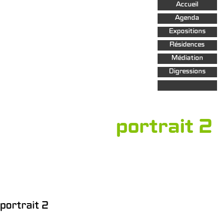
Aller au
Accueil
contenu
principal
Agenda
Expositions
Résidences
Médiation
Digressions
portrait 2
portrait 2