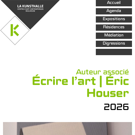
Aller au
Accueil
contenu
principal
Agenda
Expositions
Résidences
Médiation
Digressions
Auteur associé
Écrire l’art | Éric
Houser
2026