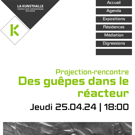
Aller au
Accueil
contenu
principal
Agenda
Expositions
Résidences
Médiation
Digressions
Projection-rencontre
Des guêpes dans le
réacteur
Jeudi 25.04.24 | 18:00