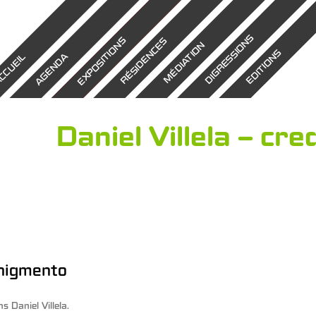
DIGRESSIONS
EXPOSITIONS
RÉSIDENCES
MÉDIATION
EDITIONS
AGENDA
CCUEIL
Daniel Villela – cr
Phigmento
ns
Daniel Villela
.