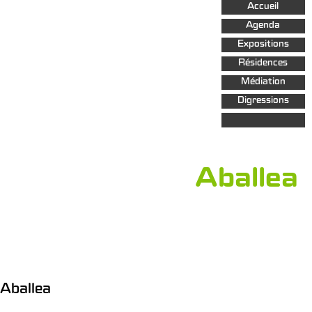
Aller au
Accueil
contenu
principal
Agenda
Expositions
Résidences
Médiation
Digressions
Aballea
Aballea