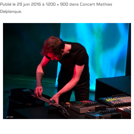
Publié le
29 juin 2016
à
1200 × 900
dans
Concert Mathias
Delplanque
.