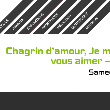
DIGRESSIONS
EXPOSITIONS
RÉSIDENCES
MÉDIATION
EDITIONS
AGENDA
CCUEIL
Chagrin d’amour, Je m
vous aimer –
Samed