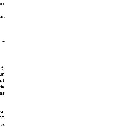
eux
ce,
 –
r).
’un
 et
 de
les
se
 28
ts