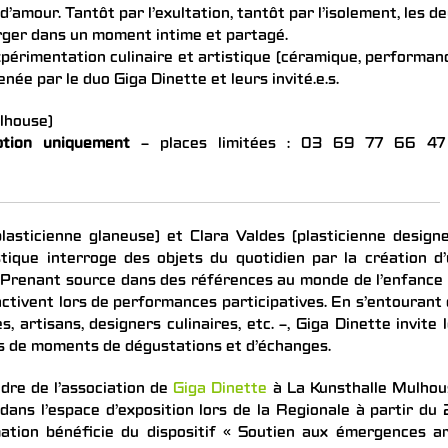
d’amour. Tantôt par l’exultation, tantôt par l’isolement, les d
merger dans un moment intime et partagé.
expérimentation culinaire et artistique (céramique, performan
née par le duo Giga Dinette et leurs invité.e.s.
ulhouse)
ption uniquement
– places limitées : 03 69 77 66 47
lasticienne glaneuse) et Clara Valdes (plasticienne designe
tique interroge des objets du quotidien par la création d
. Prenant source dans des références au monde de l’enfance
’activent lors de performances participatives. En s’entourant
s, artisans, designers culinaires, etc. –, Giga Dinette invite 
ors de moments de dégustations et d’échanges.
adre de l’association de
Giga Dinette
à La Kunsthalle Mulhou
dans l’espace d’exposition lors de la Regionale à partir du
ion bénéficie du dispositif « Soutien aux émergences ar