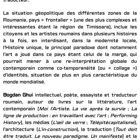
traducteur.
La situation géopolitique des différentes zones de la
Roumanie, pays « frontalier » (une des plus complexes et
intéressantes étant la région de Timisoara), inclue les
citoyens et les artistes roumains dans plusieurs histoires
à la fois, en interdisant, dans la modernité locale,
l’Histoire unique, le principal paradoxe dont notamment
l’art a joué dans ce pays étant celui de la marge, qui
pourrait mener à une re-interprétation globale du
contemporain comme co-temporanéité (ou « collage »)
d’identités, situation de plus en plus caractéristique du
monde mondialisé.
Bogdan Ghui
intellectuel, poète, essayiste et traducteur
roumain, auteur de livres sur la littérature, l’art
contemporain (
Moi l’Artiste. La vie après la survie
;
La
ligne de production : en travaillant avec l’art
;
Performing
History
), les médias (
L’œil de verre
;
Télépitécapitalisme
),
l’architecture (
L’in-construction
), la traduction (
Tout doit
être traduit. Le nouveau paradigme. Un manifeste
) et la