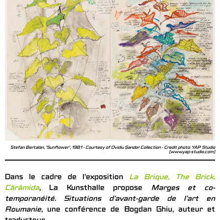
Stefan Bertalan, 'Sunflower', 1981 - Courtesy of Ovidiu Șandor Collection - Credit photo: YAP Studio
(www.yap-studio.com)
Dans le cadre de l’exposition
La Brique, The Brick,
Cărămida
, La Kunsthalle propose
Marges et co-
temporanéité. Situations d’avant-garde de l’art en
Roumanie
, une conférence de Bogdan Ghiu, auteur et