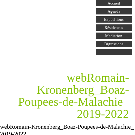
Aller au
Accueil
contenu
principal
Agenda
Expositions
Résidences
Médiation
Digressions
webRomain-
Kronenberg_Boaz-
Poupees-de-Malachie_
2019-2022
webRomain-Kronenberg_Boaz-Poupees-de-Malachie_
2019-2022