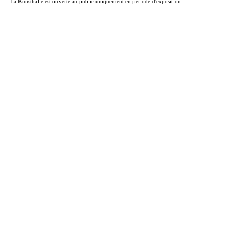
La Kunsthalle est ouverte au public uniquement en période d'exposition.