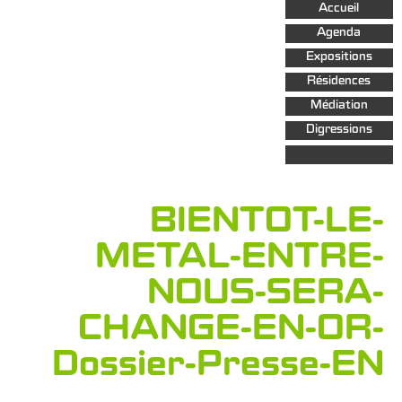
Aller au
Accueil
contenu
principal
Agenda
Expositions
Résidences
Médiation
Digressions
BIENTOT-LE-
METAL-ENTRE-
NOUS-SERA-
CHANGE-EN-OR-
Dossier-Presse-EN