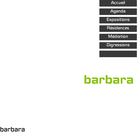
Aller au
Accueil
contenu
principal
Agenda
Expositions
Résidences
Médiation
Digressions
barbara
barbara