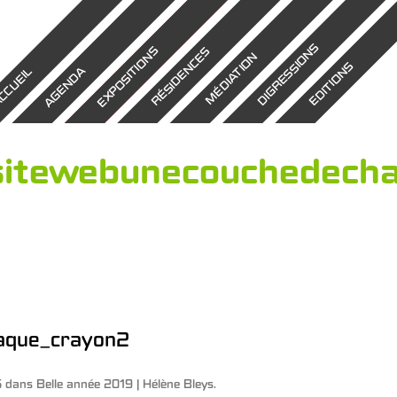
DIGRESSIONS
EXPOSITIONS
RÉSIDENCES
MÉDIATION
EDITIONS
AGENDA
CCUEIL
sitewebunecouchedech
aque_crayon2
6
dans
Belle année 2019 | Hélène Bleys
.