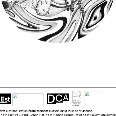
rêt National est un établissement culturel de la Ville de Mulhouse.
 de la Culture - DRAC Grand Est, de la Région Grand Est et de la Collectivité europ