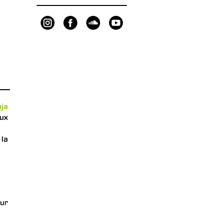
ja
aux
 la
our