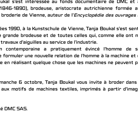
oukal s’est intéressée au fonds documentaire de DMC et 
(1846-1890), brodeuse, aristocrate autrichienne formée a
 broderie de Vienne, auteur de l’
Encyclopédie des ouvrages 
es 1990, à la Kunstschule de Vienne, Tanja Boukal s’est sen
e grande brodeuse et de toutes celles qui, comme elle ont 
travaux d’aiguilles au service de l’industrie.
ation contemporaine a pratiquement évincé l’homme de s
 formuler une nouvelle relation de l’homme à la machine et
e en réalisant quelque chose que les machines ne peuvent 
anche 6 octobre, Tanja Boukal vous invite à broder dans 
 aux motifs de machines textiles, imprimés à partir d’ima
été DMC SAS.