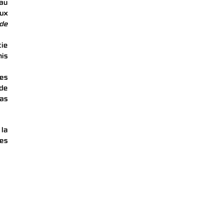
au
ux
de
tie
mis
es
 de
pas
la
ges