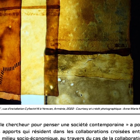
, vue d’installation Cyfest#14 à Yerevan, Arménie, 2022 - Courtesy et crédit photographique : Anne Marie
et le chercheur pour penser une société contemporaine » a p
 apports qui résident dans les collaborations croisées en
u milieu socio-économique, au travers du cas de la collaborat