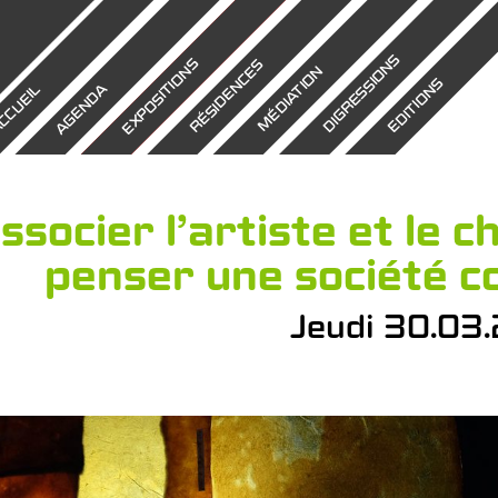
DIGRESSIONS
EXPOSITIONS
RÉSIDENCES
MÉDIATION
EDITIONS
AGENDA
CCUEIL
ssocier l’artiste et le 
penser une société 
Jeudi 30.03.