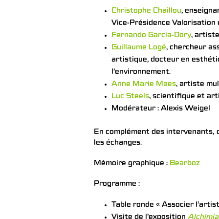
Christophe Chaillou
, enseigna
Vice-Présidence Valorisation 
Fernando Garcia-Dory
, artist
Guillaume Logé
, chercheur as
artistique, docteur en esthéti
l’environnement.
Anne Marie Maes
, artiste mul
Luc Steels
, scientifique et art
Modérateur : Alexis Weigel
En complément des intervenants, d
les échanges.
Mémoire graphique :
Bearboz
Programme :
Table ronde « Associer l’arti
Visite de l’exposition
Alchimi