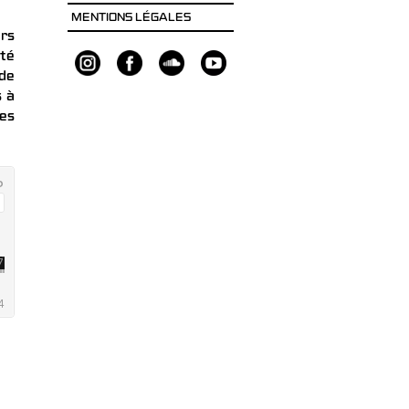
MENTIONS LÉGALES
ers
été
 de
s à
ues