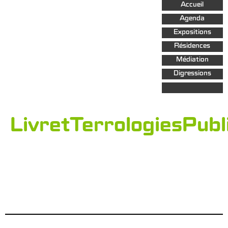
Aller au
Accueil
contenu
principal
Agenda
Expositions
Résidences
Médiation
Digressions
LivretTerrologiesPubl