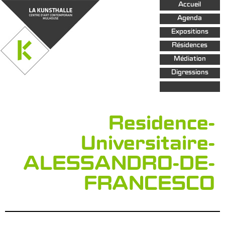
Aller au
Accueil
contenu
principal
Agenda
Expositions
Résidences
Médiation
Digressions
Residence-
Universitaire-
ALESSANDRO-DE-
FRANCESCO