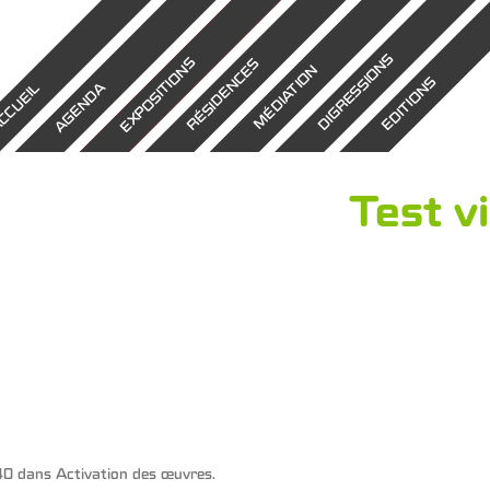
DIGRESSIONS
EXPOSITIONS
RÉSIDENCES
MÉDIATION
EDITIONS
AGENDA
CCUEIL
Test v
40
dans
Activation des œuvres
.